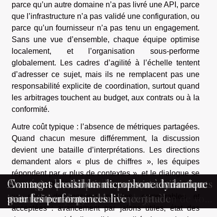
parce qu’un autre domaine n’a pas livré une API, parce
que l’infrastructure n’a pas validé une configuration, ou
parce qu’un fournisseur n’a pas tenu un engagement.
Sans une vue d’ensemble, chaque équipe optimise
localement, et l’organisation sous-performe
globalement. Les cadres d’agilité à l’échelle tentent
d’adresser ce sujet, mais ils ne remplacent pas une
responsabilité explicite de coordination, surtout quand
les arbitrages touchent au budget, aux contrats ou à la
conformité.
Autre coût typique : l’absence de métriques partagées.
Quand chacun mesure différemment, la discussion
devient une bataille d’interprétations. Les directions
demandent alors « plus de chiffres », les équipes
répondent par « plus de contextes », et le dialogue se
Comment équilibrer les trois piliers du
Comment la clarté et la structure
Stratégies pour optimiser vos investissements
Comment les débutants peuvent choisir leur
Avantages des tables de cuisson à induction
Comment choisir un microphone dynamique
grippe. Un PMO moderne peut au contraire stabiliser
triangle d'or pour optimiser la gestion de vos
transforment la gestion de projet ?
immobiliers en période d'incertitude
guitare acoustique idéale
avec finition mate
pour les performances live
un socle de mesures simples, comparables et
acceptées : avancement par jalons utiles, état des
projets ?