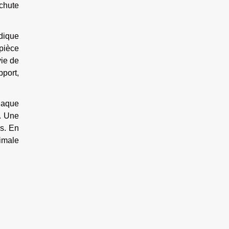
chute
odique
 pièce
vie de
pport,
chaque
t. Une
ns. En
timale