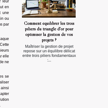
 leur
out en
nt une
ain ou
Comment équilibrer les trois
ms par
piliers du triangle d'or pour
optimiser la gestion de vos
chaque
projets ?
Cette
Maîtriser la gestion de projet
sieurs
repose sur un équilibre délicat
entre trois piliers fondamentaux
r elle
:...
 de ne
res se
aliser
ainsi
dapter
lution
.