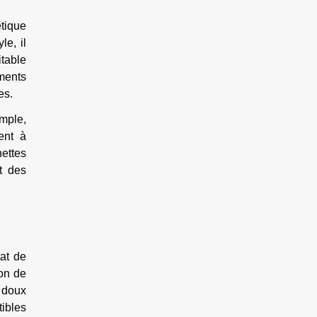
étique
e, il
itable
ements
es.
emple,
ent à
hettes
nt des
tat de
ion de
n doux
tibles