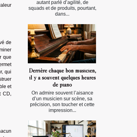
autant parlé d’agilité, de
valeur
squads et de produits, pourtant,
dans...
vé de
miner
ir que
permet
Derrière chaque bon musicien,
r, qui
il y a souvent quelques heures
struer
de piano
ble et
On admire souvent l’aisance
t CD,
d’un musicien sur scène, sa
précision, son toucher et cette
impression...
hacun