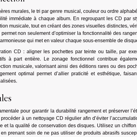
ères murales, le tri par genre musical, couleur ou ordre alphab
lité immédiate à chaque album. En regroupant les CD par styl
ion musicale, tout en créant des zones visuelles distinctes, vér
e permet non seulement d’optimiser la fonctionnalité des rang
 harmonieuse qui met en valeur chaque sous-ensemble de disqu
ration CD : aligner les pochettes par teinte ou taille, par ex
ifs à part entière. Le zonage fonctionnel contribue égalem
ection musicale, valorisant ainsi des éditions rares ou des poc
gement optimal permet d’allier praticité et esthétique, faisa
alisées.
ales
mentale pour garantir la durabilité rangement et préserver l’é
 procéder à un nettoyage CD régulier afin d’éviter l’accumulat
ce et la qualité de conservation des disques. Utilisez un chiffo
en prenant soin de ne pas utiliser de produits abrasifs suscep