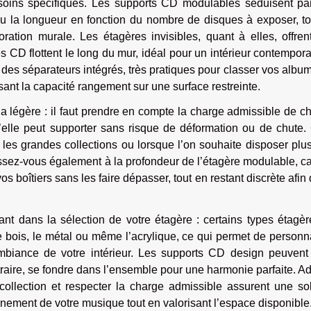
soins spécifiques. Les supports CD modulables séduisent par
ur ou la longueur en fonction du nombre de disques à exposer, t
écoration murale. Les étagères invisibles, quant à elles, offre
s CD flottent le long du mur, idéal pour un intérieur contempor
des séparateurs intégrés, très pratiques pour classer vos albu
sant la capacité rangement sur une surface restreinte.
la légère : il faut prendre en compte la charge admissible de 
elle peut supporter sans risque de déformation ou de chute. 
 les grandes collections ou lorsque l’on souhaite disposer plu
sez-vous également à la profondeur de l’étagère modulable, ca
e vos boîtiers sans les faire dépasser, tout en restant discrète afin
nant dans la sélection de votre étagère : certains types étagè
 bois, le métal ou même l’acrylique, ce qui permet de personn
mbiance de votre intérieur. Les supports CD design peuvent 
traire, se fondre dans l’ensemble pour une harmonie parfaite. A
collection et respecter la charge admissible assurent une so
einement de votre musique tout en valorisant l’espace disponible