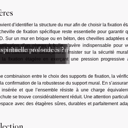
ères
ent d’identifier la structure du mur afin de choisir la fixation é
heville de fixation spécifique reste essentielle pour garantir 
D. Sur un mur en brique ou en béton, des chevilles adaptées 
utilisation d’un niveau à bulle s’avère indispensable pour vé
quelques heures de piano
 la carrière d’un musicien
r sublimer vos soirées ?
 spirituelle profonde
ut basculement ou déséquilibre. Insister sur la sécurité mura
 de la fixation étagère en exerçant une pression progressive
 combinaison entre le choix des supports de fixation, la vérifi
 la confirmation de la robustesse du support mural. En s’assura
t insérée et que l’ensemble résiste à une charge équivalen
chute se trouve considérablement réduit. Une attention particul
l’espace avec des étagères sûres, durables et parfaitement ad
llection