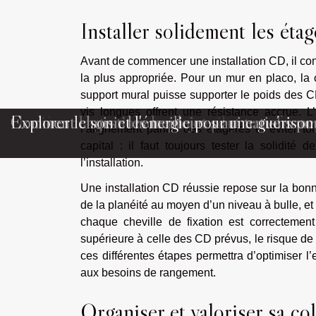
Installer solidement les étag
Avant de commencer une installation CD, il convi
la plus appropriée. Pour un mur en placo, la c
support mural puisse supporter le poids des C
vis longues offrent une résistance accrue. L’
Derrière chaque bon musicien, il y a souvent 
Comment la gestion de projet peut transformer
Comment choisir les meilleures animations pou
Explorer le son et l'énergie pour une guérison
l’alignement parfait des étagères et éviter to
capital : il faut toujours tester la solidité
l’installation.
Une installation CD réussie repose sur la bonne
de la planéité au moyen d’un niveau à bulle, et
chaque cheville de fixation est correctemen
supérieure à celle des CD prévus, le risque de 
ces différentes étapes permettra d’optimiser 
aux besoins de rangement.
Organiser et valoriser sa co