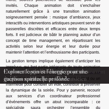
invités. Chaque animation doit s’enchaîner
naturellement grâce à une transition animation
soigneusement pensée : musique d’ambiance, jeux
interactifs ou interventions artistiques peuvent servir de
passerelles discrètes et efficaces entre deux temps
forts. Il est judicieux de bâtir le planning autour d’un
concept de time management, en répartissant les
activités selon leur énergie et leur durée pour
maintenir l'attention et l’enthousiasme des participants.
La gestion temps implique également d’anticiper les
imprévus, qui font partie intégrante de toute animation
Derrière chaque bon musicien, il y a souvent
Comment la gestion de projet peut
Comment optimiser l’espace avec des
Explorer le son et l'énergie pour une
réussie. Prévoir quelques options flexibles, comme
quelques heures de piano
transformer la carrière d’un musicien
étagères murales pour CD ?
guérison spirituelle profonde
une animation courte à insérer en cas de retard ou un
intermède pour combler un vide, contribue à préserver
la dynamique de la soirée. Pour y parvenir, recourir
aux services d’un coordinateur professionnel
d’événements offre un atout incomparable : ce
spécialiste saura orchestrer l’ensemble du